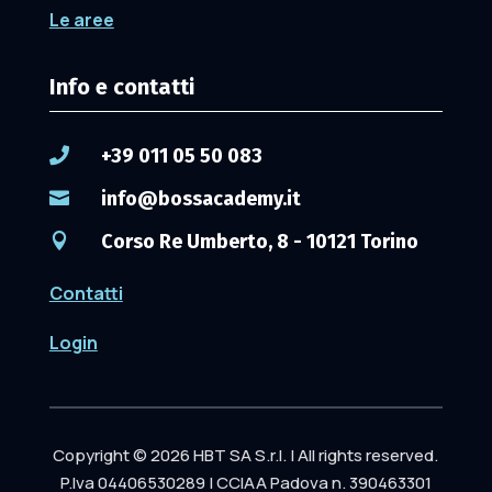
Le aree
Info e contatti
+39 011 05 50 083

info@bossacademy.it

Corso Re Umberto, 8 - 10121 Torino

Contatti
Login
Copyright © 2026 HBT SA S.r.l. | All rights reserved.
P.Iva 04406530289 | CCIAA Padova n. 390463301