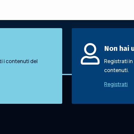

Non hai 
ti i contenuti del
Registrati in
contenuti.
Registrati